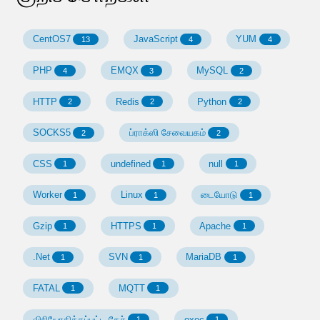
CentOS7
JavaScript
YUM
13
4
4
PHP
EMQX
MySQL
4
3
2
HTTP
Redis
Python
2
2
2
SOCKS5
ப்ராக்ஸி சேவையகம்
2
2
CSS
undefined
null
1
1
1
Worker
Linux
டையோடு
1
1
1
Gzip
HTTPS
Apache
1
1
1
.Net
SVN
MariaDB
1
1
1
FATAL
MQTT
1
1
விநியோகிக்கப்பட்ட கேச்
exec
1
1