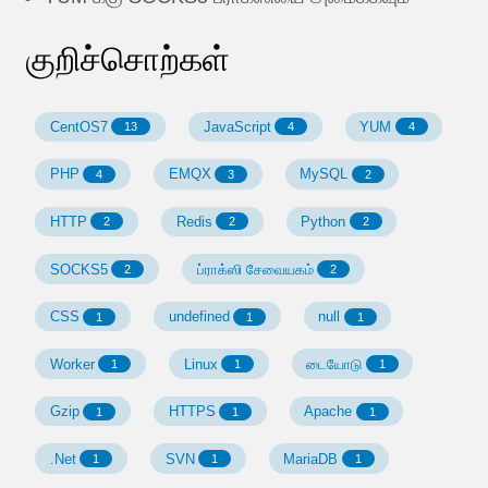
குறிச்சொற்கள்
CentOS7
JavaScript
YUM
13
4
4
PHP
EMQX
MySQL
4
3
2
HTTP
Redis
Python
2
2
2
SOCKS5
ப்ராக்ஸி சேவையகம்
2
2
CSS
undefined
null
1
1
1
Worker
Linux
டையோடு
1
1
1
Gzip
HTTPS
Apache
1
1
1
.Net
SVN
MariaDB
1
1
1