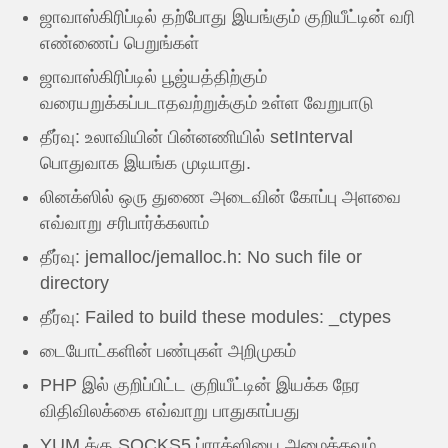
ஜாவாஸ்கிரிப்டில் தற்போது இயங்கும் குறியீட்டின் வரி
எண்ணைப் பெறுங்கள்
ஜாவாஸ்கிரிப்டில் பூஜ்யத்திற்கும்
வரையறுக்கப்படாதவற்றுக்கும் உள்ள வேறுபாடு
தீர்வு: உலாவியின் பின்னணியில் setInterval
பொதுவாக இயங்க முடியாது.
லினக்ஸில் ஒரு துணை அடைவின் கோப்பு அளவை
எவ்வாறு சரிபார்க்கலாம்
தீர்வு: jemalloc/jemalloc.h: No such file or
directory
தீர்வு: Failed to build these modules: _ctypes
டையோட்களின் பண்புகள் அறிமுகம்
PHP இல் குறிப்பிட்ட குறியீட்டின் இயக்க நேர
விதிவிலக்கை எவ்வாறு பாதுகாப்பது
YUM க்கு SOCKS5 ப்ராக்ஸியை அமைக்கவும்