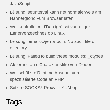
JavaScript
Léisung: setInterval kann net normalerweis am
Hannergrond vum Browser lafen.
Wéi kontrolléiert d'Dateigréisst vun enger
Ënnerverzeechnes op Linux
Léisung: jemalloc/jemalloc.h: No such file or
directory
Léisung: Failed to build these modules: _ctypes
Aféierung an d'Charakteristike vun Dioden
Wéi schützt d'Runtime Ausnam vum
spezifizéierte Code an PHP
Setzt e SOCKS5 Proxy fir YUM op
Tags