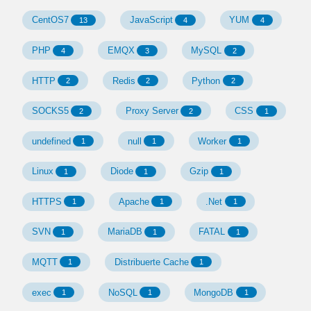
CentOS7
JavaScript
YUM
13
4
4
PHP
EMQX
MySQL
4
3
2
HTTP
Redis
Python
2
2
2
SOCKS5
Proxy Server
CSS
2
2
1
undefined
null
Worker
1
1
1
Linux
Diode
Gzip
1
1
1
HTTPS
Apache
.Net
1
1
1
SVN
MariaDB
FATAL
1
1
1
MQTT
Distribuerte Cache
1
1
exec
NoSQL
MongoDB
1
1
1