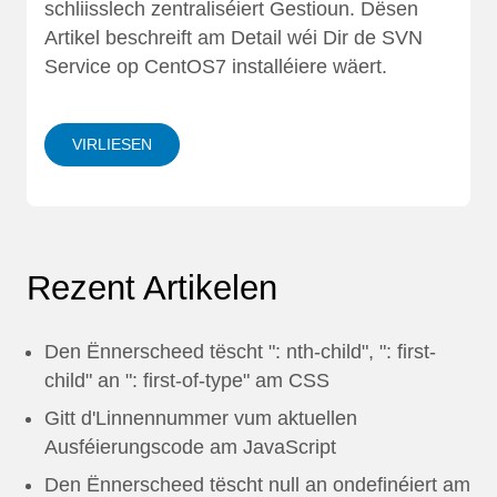
schliisslech zentraliséiert Gestioun. Dësen
Artikel beschreift am Detail wéi Dir de SVN
Service op CentOS7 installéiere wäert.
VIRLIESEN
Rezent Artikelen
Den Ënnerscheed tëscht ": nth-child", ": first-
child" an ": first-of-type" am CSS
Gitt d'Linnennummer vum aktuellen
Ausféierungscode am JavaScript
Den Ënnerscheed tëscht null an ondefinéiert am