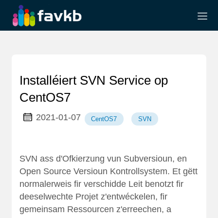
Installéiert SVN Service op
CentOS7
2021-01-07
CentOS7
SVN
SVN ass d'Ofkierzung vun Subversioun, en
Open Source Versioun Kontrollsystem. Et gëtt
normalerweis fir verschidde Leit benotzt fir
deeselwechte Projet z'entwéckelen, fir
gemeinsam Ressourcen z'erreechen, a