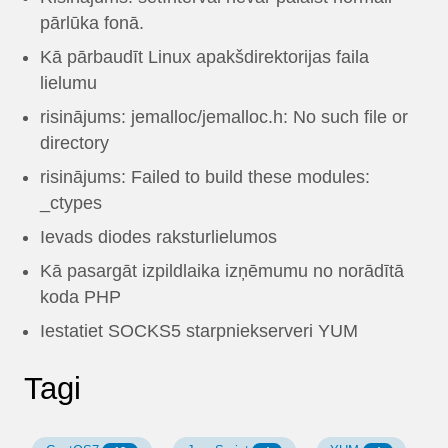
pārlūka fonā.
Kā pārbaudīt Linux apakšdirektorijas faila
lielumu
risinājums: jemalloc/jemalloc.h: No such file or
directory
risinājums: Failed to build these modules:
_ctypes
Ievads diodes raksturlielumos
Kā pasargāt izpildlaika izņēmumu no norādītā
koda PHP
Iestatiet SOCKS5 starpniekserveri YUM
Tagi