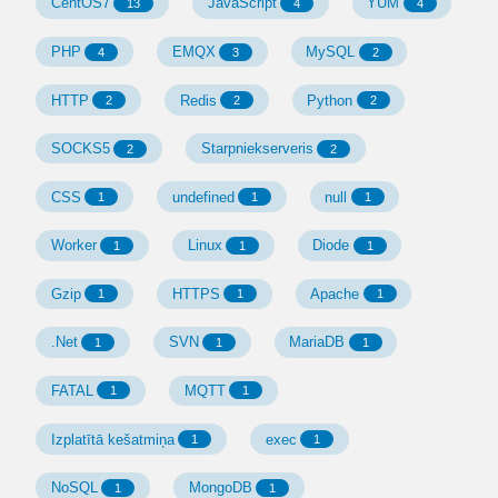
CentOS7
JavaScript
YUM
13
4
4
PHP
EMQX
MySQL
4
3
2
HTTP
Redis
Python
2
2
2
SOCKS5
Starpniekserveris
2
2
CSS
undefined
null
1
1
1
Worker
Linux
Diode
1
1
1
Gzip
HTTPS
Apache
1
1
1
.Net
SVN
MariaDB
1
1
1
FATAL
MQTT
1
1
Izplatītā kešatmiņa
exec
1
1
NoSQL
MongoDB
1
1