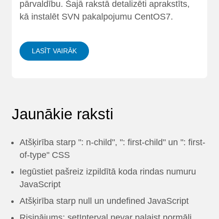
pārvaldību. Šajā rakstā detalizēti aprakstīts,
kā instalēt SVN pakalpojumu CentOS7.
LASĪT VAIRĀK
Jaunākie raksti
Atšķirība starp ": n-child", ": first-child" un ": first-
of-type" CSS
Iegūstiet pašreiz izpildītā koda rindas numuru
JavaScript
Atšķirība starp null un undefined JavaScript
Risinājums: setInterval nevar palaist normāli