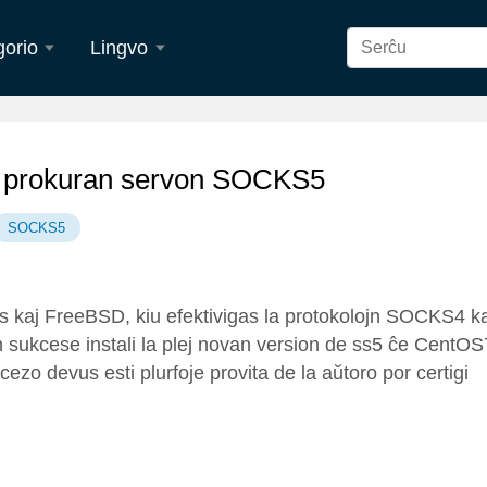
gorio
Lingvo
ramaro
Azərbaycan
Gaeilge
ataro
български
Íslensku
gi prokuran servon SOCKS5
dansk
Deutsch
SOCKS5
Western Frisian
ខ្មែរ
s kaj FreeBSD, kiu efektivigas la protokolojn SOCKS4 ka
n
한국어
Hausa
n sukcese instali la plej novan version de ss5 ĉe CentOS
ezo devus esti plurfoje provita de la aŭtoro por certigi
Česky
ಕನ್ನಡ
Latvietis
ຄົນລາວ