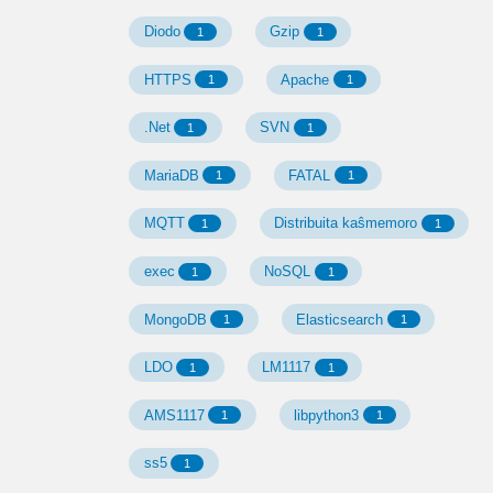
Diodo
Gzip
1
1
HTTPS
Apache
1
1
.Net
SVN
1
1
MariaDB
FATAL
1
1
MQTT
Distribuita kaŝmemoro
1
1
exec
NoSQL
1
1
MongoDB
Elasticsearch
1
1
LDO
LM1117
1
1
AMS1117
libpython3
1
1
ss5
1