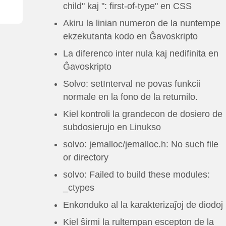
मराठी
മലയാളം
child" kaj ": first-of-type" en CSS
Akiru la linian numeron de la nuntempe
বাংলা ভাষার
ဗမာ
ekzekutanta kodo en Ĝavoskripto
La diferenco inter nula kaj nedifinita en
norsk språk
ਪੰਜਾਬੀ
Ĝavoskripto
Samoa
Српски
Solvo: setInterval ne povas funkcii
normale en la fono de la retumilo.
Slovensko
Kiswahili
Kiel kontroli la grandecon de dosiero de
subdosierujo en Linukso
తెలుగు
தமிழ் மொழி
solvo: jemalloc/jemalloc.h: No such file
Українська
O'zbek
or directory
solvo: Failed to build these modules:
Shona
Հայերեն
_ctypes
Enkonduko al la karakterizaĵoj de diodoj
Orang indonesia
Wong jawa
Kiel ŝirmi la rultempan escepton de la