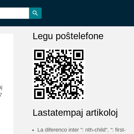
Eestlane
ଓଡିଆ
Legu poŝtelefone
Polski
Bosanski
русский
Le français
ქართული
ગુજરાતી
j
Nederlands
кыргыз тили
7
Corsu
hrvatski
Lastatempaj artikoloj
Lietuvis
Lëtzebuergesch
La diferenco inter ": nth-child", ": first-