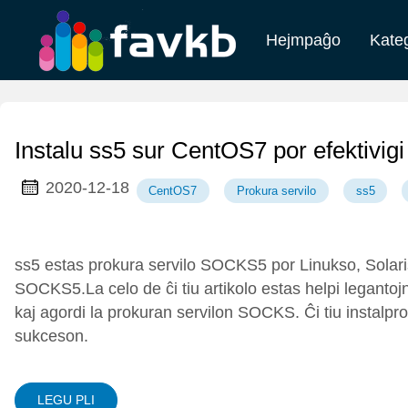
Hejmpaĝo
Kate
shqiptar
አማርኛ
prog
Euskal
Беларус
apar
Instalu ss5 sur CentOS7 por efektivi
Afrikaans
Татар
2020-12-18
CentOS7
Prokura servilo
ss5
Pilipino
suomalainen
ss5 estas prokura servilo SOCKS5 por Linukso, Solari
Қазақ
Kreyòl Ayisye
SOCKS5.La celo de ĉi tiu artikolo estas helpi legantoj
kaj agordi la prokuran servilon SOCKS. Ĉi tiu instalproc
Galego
Català
sukceson.
Kurdî
Latine
LEGU PLI