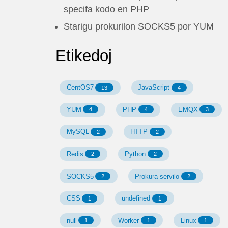
中文(简体)
specifa kodo en PHP
Starigu prokurilon SOCKS5 por YUM
Etikedoj
CentOS7
JavaScript
13
4
YUM
PHP
EMQX
4
4
3
MySQL
HTTP
2
2
Redis
Python
2
2
SOCKS5
Prokura servilo
2
2
CSS
undefined
1
1
null
Worker
Linux
1
1
1